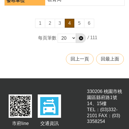
1
2
3
4
5
6
/
111
每頁筆數
回上一頁
回最上面
330206 桃園市桃
園區縣府路1號
14、15樓
TEL：(03)332-
2101 FAX：(03)
3358254
市府line
交通資訊