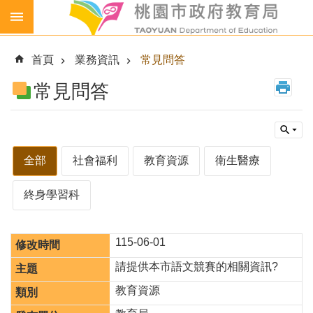
跳到主要內容區塊
生
生
首頁
業務資訊
常見問答
喝
鮮
常見問答
乳
免
費
營
全部
社會福利
教育資源
衛生醫療
養
午
終身學習科
餐
各
級
115-06-01
學
請提供本市語文競賽的相關資訊?
校
教育資源
幼
兒