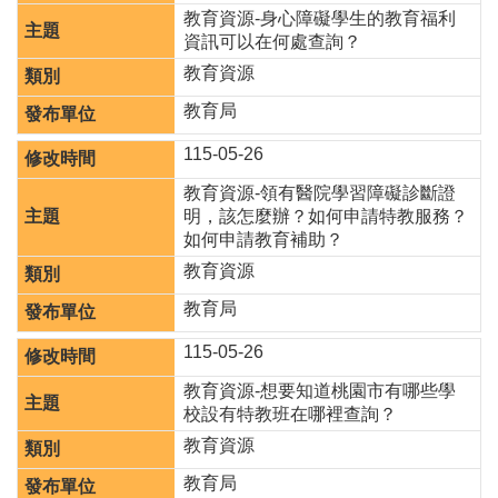
桃
教育資源-身心障礙學生的教育福利
園
資訊可以在何處查詢？
市
教育資源
入
口
教育局
網
115-05-26
隱
教育資源-領有醫院學習障礙診斷證
私
明，該怎麼辦？如何申請特教服務？
權
如何申請教育補助？
政
教育資源
策
教育局
網
站
115-05-26
安
全
教育資源-想要知道桃園市有哪些學
政
校設有特教班在哪裡查詢？
策
教育資源
政
教育局