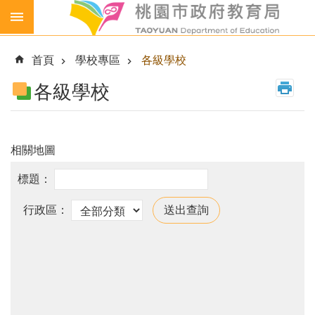
跳到主要內容區塊
生
生
首頁
學校專區
各級學校
喝
鮮
各級學校
乳
免
費
相關地圖
營
養
午
餐
各
級
學
校
幼
兒