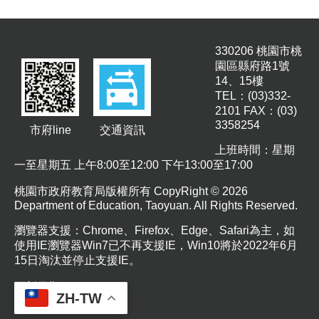
息
公
告
330206 桃園市桃
園區縣府路1號
業
14、15樓
務
TEL：(03)332-
資
2101 FAX：(03)
訊
3358254
市府line
交通資訊
便
上班時間：星期
民
一至星期五 上午8:00至12:00 下午13:00至17:00
服
務
桃園市政府教育局版權所有 CopyRight © 2026
Department of Education, Taoyuan. All Rights Reserved.
公
務
瀏覽器支援：Chrome、Firefox、Edge、Safari為主，如
專
使用IE瀏覽器Win7已不再支援IE，Win10將於2022年6月
區
15日淘汰並停止支援IE。
人
更新日期
115-08-06
ZH-TW
事
瀏覽人次
79642
徵