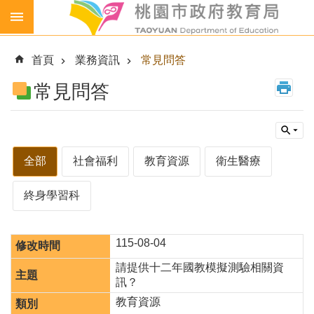
跳到主要內容區塊
生
生
首頁
業務資訊
常見問答
喝
鮮
常見問答
乳
免
費
營
全部
社會福利
教育資源
衛生醫療
養
午
終身學習科
餐
各
級
115-08-04
學
請提供十二年國教模擬測驗相關資
校
訊？
幼
教育資源
兒