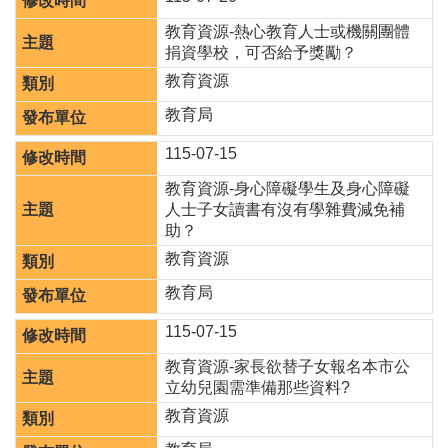
桃
教育資源-熱心教育人士或機關團體
園
捐資學校，可否給予獎勵？
市
入
教育資源
口
教育局
網
115-07-15
隱
私
教育資源-身心障礙學生及身心障礙
權
人士子女讀書有沒有學雜費減免補
政
助？
策
教育資源
網
教育局
站
安
115-07-15
全
教育資源-家長欲替子女報名本市公
政
立幼兒園需準備那些資料?
策
教育資源
政