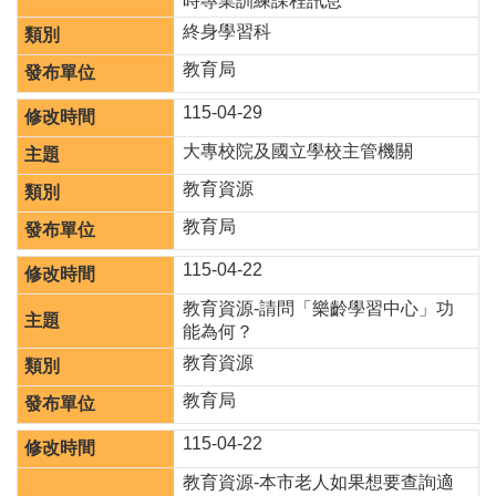
時專業訓練課程訊息
聘
終身學習科
學
教育局
校
專
115-04-29
區
大專校院及國立學校主管機關
機
教育資源
關
通
教育局
訊
錄
115-04-22
政
教育資源-請問「樂齡學習中心」功
府
能為何？
資
教育資源
訊
公
教育局
開
115-04-22
育
教育資源-本市老人如果想要查詢適
兒