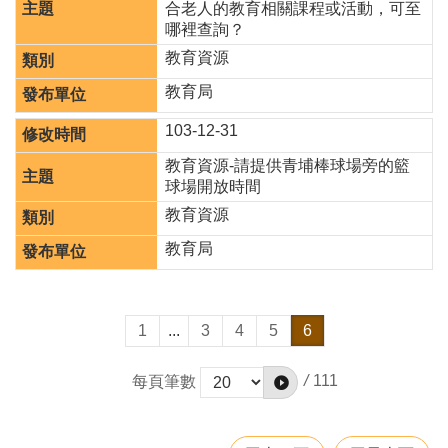
合老人的教育相關課程或活動，可至
津
哪裡查詢？
貼
教育資源
水
教育局
域
安
103-12-31
全
教育資源-請提供青埔棒球場旁的籃
回
球場開放時間
首
教育資源
頁
教育局
網
站
導
覽
1
...
3
4
5
6
市
/
111
每頁筆數
政
信
箱