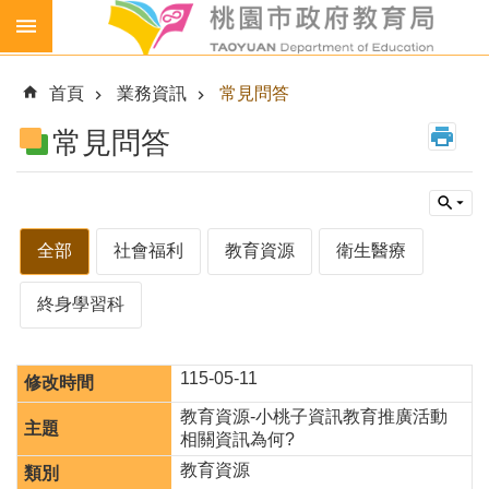
跳到主要內容區塊
生
生
首頁
業務資訊
常見問答
喝
鮮
常見問答
乳
免
費
營
全部
社會福利
教育資源
衛生醫療
養
午
終身學習科
餐
各
級
115-05-11
學
教育資源-小桃子資訊教育推廣活動
校
相關資訊為何?
幼
教育資源
兒