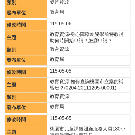
教育資源
息
公
教育局
告
115-05-06
業
教育資源-身心障礙幼兒學前特教補
務
助何時開始申請？怎麼申請？
資
訊
教育資源
教育局
便
民
115-05-05
服
務
教育資源-如何查詢桃園市立案的補
習班？(0204-20111205-00001)
公
務
教育資源
專
教育局
區
115-05-05
人
事
桃園市兒童課後照顧服務人員180小
徵