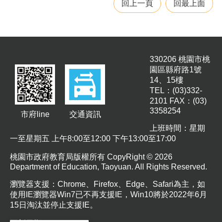
回上一頁
回最上面
桃
園
市
入
口
網
330206 桃園市桃
園區縣府路1號
14、15樓
隱
TEL：(03)332-
私
2101 FAX：(03)
權
3358254
政
市府line
交通資訊
策
上班時間：星期
一至星期五 上午8:00至12:00 下午13:00至17:00
網
站
桃園市政府教育局版權所有 CopyRight © 2026
安
Department of Education, Taoyuan. All Rights Reserved.
全
政
瀏覽器支援：Chrome、Firefox、Edge、Safari為主，如
策
使用IE瀏覽器Win7已不再支援IE，Win10將於2022年6月
15日淘汰並停止支援IE。
政