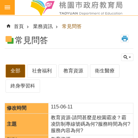
跳到主要內容區塊
生
生
首頁
業務資訊
常見問答
喝
鮮
常見問答
乳
免
費
營
全部
社會福利
教育資源
衛生醫療
養
午
終身學習科
餐
各
級
115-06-11
學
教育資源-請問甚麼是校園霸凌？霸
校
凌防制專線號碼為何?服務時間為何?
幼
服務內容為何?
兒