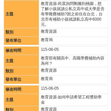
津
教育資源-民眾詢問剛搬到桃園，想
貼
了解小孩就讀公私立高中或大學是否
有學雜費補助?因之前住在台北，台
水
北市有補助小孩就讀私立高中6000
域
元。
安
教育資源
全
教育局
回
115-06-05
首
頁
教育部有關高中、高職學費補助內容
為何？
網
站
教育資源
導
教育局
覽
115-06-05
市
政
教育資源-如何申請希望工程獎助學
信
金
箱
教育資源