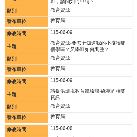
班，請問如何申請？
息
教育資源
公
告
教育局
業
115-06-09
務
資
教育資源-要怎麼知道我的小孩讀哪
訊
個學區？又學區如何調整？
教育資源
便
民
教育局
服
務
115-06-09
請提供環境教育體驗館-綠苑的相關
公
資訊
務
專
教育資源
區
教育局
人
115-06-08
事
徵