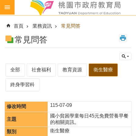
跳到主要內容區塊
生
生
首頁
業務資訊
常見問答
喝
鮮
常見問答
乳
免
費
營
全部
社會福利
教育資源
衛生醫療
養
午
終身學習科
餐
各
級
115-07-09
學
國小貧困學童每日45元免費營養早餐
校
的相關資訊。
幼
衛生醫療
兒