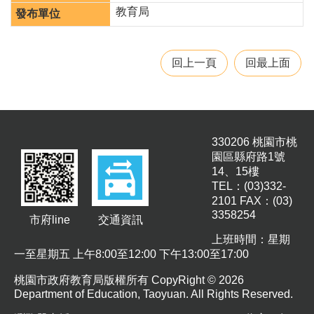
園
教育局
所
學
回上一頁
回最上面
習
資
源
進
330206 桃園市桃
階
園區縣府路1號
搜
尋
14、15樓
TEL：(03)332-
2101 FAX：(03)
3358254
市府line
交通資訊
上班時間：星期
組
一至星期五 上午8:00至12:00 下午13:00至17:00
織
介
桃園市政府教育局版權所有 CopyRight © 2026
紹
Department of Education, Taoyuan. All Rights Reserved.
訊