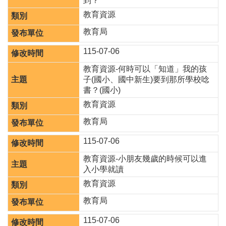
到？
聘
教育資源
學
教育局
校
專
115-07-06
區
教育資源-何時可以「知道」我的孩
機
子(國小、國中新生)要到那所學校唸
關
書？(國小)
通
教育資源
訊
錄
教育局
政
115-07-06
府
教育資源-小朋友幾歲的時候可以進
資
入小學就讀
訊
公
教育資源
開
教育局
育
115-07-06
兒