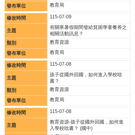
園
教育局
所
115-07-09
學
有關寒暑假期間發給貧困學童餐券之
習
相關活動訊息？
資
源
教育資源
教育局
進
階
115-07-08
搜
尋
孩子從國外回國，如何進入學校唸
書？
教育資源
教育局
組
織
115-07-08
介
教育資源-孩子從國外回國，如何進
紹
入學校唸書？ (國中)
訊