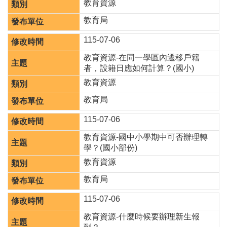
教育資源
息
公
教育局
告
115-07-06
業
教育資源-在同一學區內遷移戶籍
務
者，設籍日應如何計算？(國小)
資
訊
教育資源
教育局
便
民
115-07-06
服
務
教育資源-國中小學期中可否辦理轉
學？(國小部份)
公
務
教育資源
專
教育局
區
115-07-06
人
事
教育資源-什麼時候要辦理新生報
徵