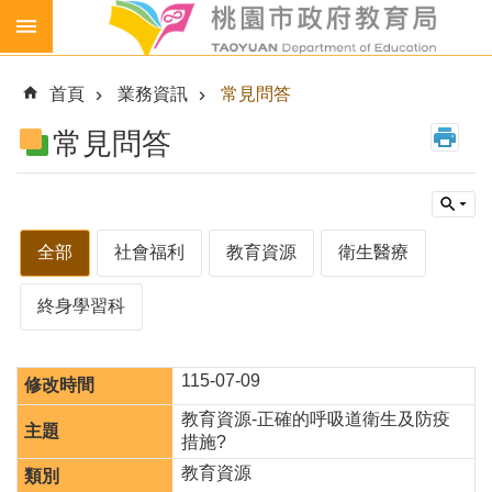
跳到主要內容區塊
生
生
首頁
業務資訊
常見問答
喝
鮮
常見問答
乳
免
費
營
全部
社會福利
教育資源
衛生醫療
養
午
終身學習科
餐
各
級
115-07-09
學
教育資源-正確的呼吸道衛生及防疫
校
措施?
幼
教育資源
兒