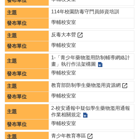
息
公
114年校園防毒守門員師資培訓
告
學輔校安室
業
反毒大本營
務
資
學輔校安室
訊
1-「青少年藥物濫用防制輔導網絡計
便
畫」執行作法架構圖
民
學輔校安室
服
務
教育部防制學生藥物濫用資源網
公
學輔校安室
務
專
2-校安通報中疑似學生藥物濫用通報
區
作業相關規定
學輔校安室
人
事
青少年教育專區
徵