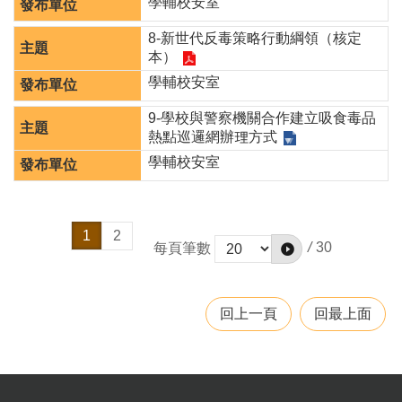
學輔校安室
津
貼
8-新世代反毒策略行動綱領（核定
本）
水
學輔校安室
域
安
9-學校與警察機關合作建立吸食毒品
全
熱點巡邏網辦理方式
回
學輔校安室
首
頁
網
1
2
/
30
每頁筆數
站
導
覽
回上一頁
回最上面
市
政
信
箱