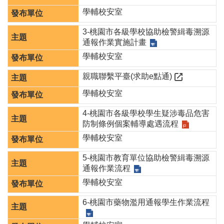
聘
學輔校安室
學
3-桃園市各級學校協助檢警緝毒溯源
校
通報作業實施計畫
專
學輔校安室
區
親職聯繫平臺(求助e點通)
機
關
學輔校安室
通
訊
4-桃園市各級學校學生疑涉毒品危害
錄
防制條例個案輔導處遇流程
政
學輔校安室
府
5-桃園市教育單位協助檢警緝毒溯源
資
通報作業流程
訊
公
學輔校安室
開
6-桃園市藥物濫用通報學生作業流程
育
兒