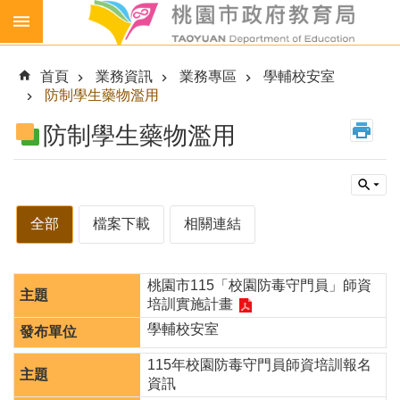
跳到主要內容區塊
生
生
首頁
業務資訊
業務專區
學輔校安室
喝
防制學生藥物濫用
鮮
乳
防制學生藥物濫用
免
費
營
養
全部
檔案下載
相關連結
午
餐
桃園市115「校園防毒守門員」師資
各
培訓實施計畫
級
學
學輔校安室
校
115年校園防毒守門員師資培訓報名
幼
資訊
兒