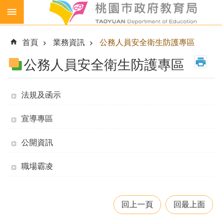
跳到主要內容區塊
生
生
首頁
業務資訊
公務人員安全衛生防護專區
喝
鮮
公務人員安全衛生防護專區
乳
免
法規及函示
費
營
宣導專區
養
午
餐
公開資訊
各
職場霸凌
級
學
校
回上一頁
回最上面
幼
兒