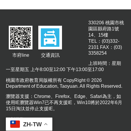
園
所
學
330206 桃園市桃
習
園區縣府路1號
資
14、15樓
源
TEL：(03)332-
2101 FAX：(03)
3358254
市府line
交通資訊
進
階
上班時間：星期
搜
一至星期五 上午8:00至12:00 下午13:00至17:00
尋
桃園市政府教育局版權所有 CopyRight © 2026
Department of Education, Taoyuan. All Rights Reserved.
瀏覽器支援：Chrome、Firefox、Edge、Safari為主，如
組
使用IE瀏覽器Win7已不再支援IE，Win10將於2022年6月
織
15日淘汰並停止支援IE。
介
紹
更新日期
115-08-07
ZH-TW
瀏覽人次
225
訊