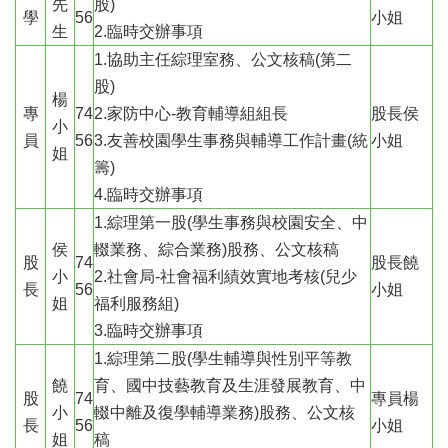
先
股)
園
學
56
小姐
生
2.臨時交辦事項
所
1.協助主任綜理室務、公文核稿(第二
學
股)
習
楊
專
74
2.家防中心-教育輔導組組長
股長侯
資
小
源
員
56
3.友善校園學生事務與輔導工作計畫(統
小姐
姐
籌)
進
4.臨時交辦事項
階
1.綜理第一股(學生事務與校園安全、中
搜
尋
侯
輟業務、綜合業務)股務、公文核稿
股
74
股長饒
小
2.社會局-社會福利績效實地考核(兒少
長
56
小姐
姐
福利服務組)
3.臨時交辦事項
組
1.綜理第二股(學生輔導與性別平等教
織
介
饒
育、國中技藝教育及生涯發展教育、中
股
74
專員楊
紹
小
輟中離及復學輔導業務)股務、公文核
長
56
小姐
姐
稿
訊