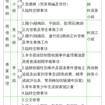
府
借
74
小
2.室總務（預算籌編及管控）
姐
網
教
57
站
姐
3.臨時交辦事項
科員黃
師
資
小姐
料
1.國小(楊梅區、平鎮區、龍潭區)教師
開
商
黃
正向管教及學生事務工作
放
借
74
科員江
宣
小
2.國中(桃園區、蘆竹區))教師正向管教
教
58
小姐
告
姐
及學生事務工作
師
3.臨時交辦事項
1.本市霸凌防制暨校園事件處理審議委
員會會議相關準備事項
專
李
2.協辦校園性別事件及霸凌事件通報之
商借教
案
74
小
追蹤及結案列管事宜(調查經費、輔導
師黃小
助
57
姐
成效評估表、警局轉知性騷擾申訴案)
姐
理
3.青年署青少年生涯探索號計畫
4.臨時交辦事項
1.公文收發