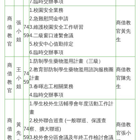
7.臨時交辦事項
1.校園安全業務
商
2.急難慰問金申請
張
商借教
借
74
3.維護校園安全工作研習
小
官黃先
教
59
4.二級窗口連繫會議
姐
生
官
5.校安中心值勤排定
6.臨時交辦事項
1.防制學生藥物濫用計畫（三級）
商
王
2.教育部防制學生藥物濫用諮詢服務團
商借教
借
74
小
計畫
官陳先
教
59
姐
3.春暉志工相關業務
生
官
4.臨時交辦事項
1.學生校外生活輔導會年度活動工作計
畫
商
2.校外聯合巡查 (一般聯巡、保護查
黃
商借教
借
74
察、擴大聯巡)
先
官張小
教
59
3.校外會分區會議及年終工作檢討會議