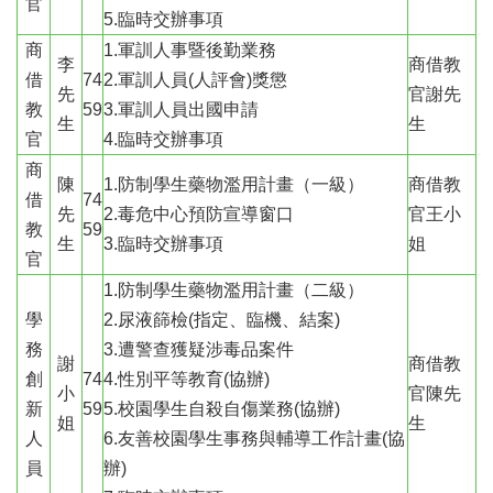
官
5.臨時交辦事項
商
1.軍訓人事暨後勤業務
李
商借教
借
74
2.軍訓人員(人評會)獎懲
先
官謝先
教
59
3.軍訓人員出國申請
生
生
官
4.臨時交辦事項
商
陳
1.防制學生藥物濫用計畫（一級）
商借教
借
74
先
2.毒危中心預防宣導窗口
官王小
教
59
生
3.臨時交辦事項
姐
官
1.防制學生藥物濫用計畫（二級）
學
2.尿液篩檢(指定、臨機、結案)
務
3.遭警查獲疑涉毒品案件
謝
商借教
創
74
4.性別平等教育(協辦)
小
官陳先
新
59
5.校園學生自殺自傷業務(協辦)
姐
生
人
6.友善校園學生事務與輔導工作計畫(協
員
辦)