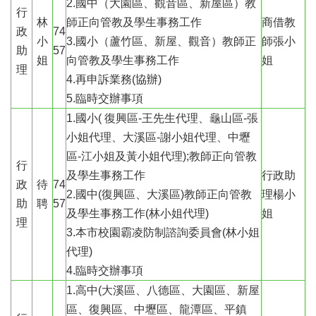
2.國中（大園區、觀音區、新屋區）教
行
林
師正向管教及學生事務工作
商借教
政
74
小
3.國小（蘆竹區、新屋、觀音）教師正
師張小
助
57
姐
向管教及學生事務工作
姐
理
4.再申訴業務(協辦)
5.臨時交辦事項
1.國小( 復興區-王先生代理、龜山區-張
小姐代理、大溪區-謝小姐代理、中壢
區-江小姐及黃小姐代理);教師正向管教
行
及學生事務工作
行政助
政
待
74
2.國中(復興區、大溪區)教師正向管教
理楊小
助
聘
57
及學生事務工作(林小姐代理)
姐
理
3.本市校園霸凌防制諮詢委員會(林小姐
代理)
4.臨時交辦事項
1.高中(大溪區、八德區、大園區、新屋
區、復興區、中壢區、龍潭區、平鎮