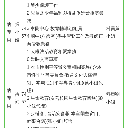
津
1.兒少保護工作
貼
2.兒童及少年福利與權益促進會相關業
水
務
助
張
域
74
3.家防中心-教育輔導組組員
科員黃
理
小
安
57
4.國中(八德區 )學生學務工作及教師正
小姐
全
員
姐
向管教業務
回
5.人權法治教育相關業務
首
6.臨時交辦事項
頁
1.本市性別平等辦公室相關業務( 含本
網
市性別平等委員會-教育文化與媒體
站
組、本局性別平等專責小組)(蔡小姐代
導
助
理)
覽
待
74
科員劉
理
2.生命教育(友善校園生命教育業務)(劉
補
57
小姐
市
員
小姐代理)
政
3.少輔會( 含治安會報-本室彙整窗口、
信
箱
幹事會議)(張小姐代理)