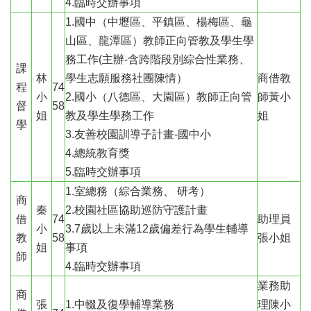
4.臨時交辦事項
桃
1.國中（中壢區、平鎮區、楊梅區、龜
園
市
山區、龍潭區）教師正向管教及學生學
入
務工作(主辦-含跨階段別綜合性業務、
口
課
林
學生志願服務社團陳情）
商借教
網
程
74
小
2.國小（八德區、大園區）教師正向管
師黃小
督
58
隱
姐
教及學生學務工作
姐
學
私
3.友善校園訓導子計畫-國中小
權
4.總統教育獎
政
策
5.臨時交辦事項
1.室總務（綜合業務、 研考）
網
商
秦
2.校園社區協助巡防守護計畫
站
借
74
助理員
安
小
3.7歲以上未滿12歲偏差行為學生輔導
教
58
張小姐
全
姐
事項
政
師
4.臨時交辦事項
策
業務助
商
政
張
1.中輟及復學輔導業務
理陳小