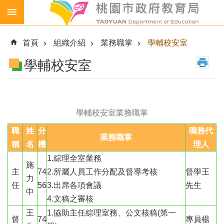
跳到主要內容區塊
生
生
首頁
組織介紹
業務職掌
學輔校安室
喝
鮮
學輔校安室
乳
免
費
營
學輔校安室業務職掌
養
職
午
姓
分
職務代
業務職掌
餐
稱
名
機
理人
1.綜理全室業務
各
施
級
主
74
2.所屬人員工作分配及督導考核
督學王
力
學
任
56
3.出席各項會議
先生
校
中
4.文稿之審核
幼
王
1.協助主任綜理室務、公文核稿(第一
督
74
專員楊
兒