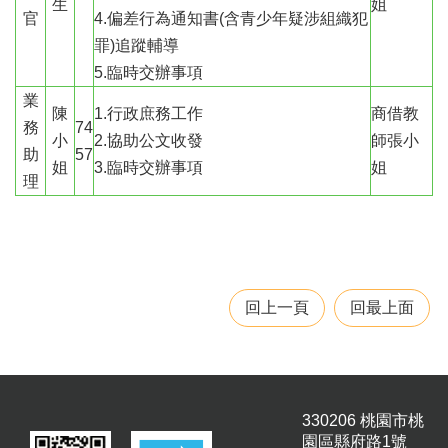
生
姐
官
4.偏差行為通知書(含青少年疑涉組織犯
罪)追蹤輔導
5.臨時交辦事項
業
陳
1.行政庶務工作
商借教
務
74
小
2.協助公文收發
師張小
助
57
姐
3.臨時交辦事項
姐
理
回上一頁
回最上面
330206 桃園市桃
園區縣府路1號