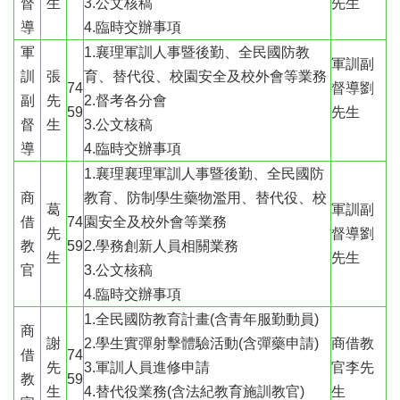
督
生
3.公文核稿
先生
導
4.臨時交辦事項
軍
1.襄理軍訓人事暨後勤、全民國防教
軍訓副
訓
張
育、替代役、校園安全及校外會等業務
74
督導劉
副
先
2.督考各分會
59
先生
督
生
3.公文核稿
導
4.臨時交辦事項
1.襄理襄理軍訓人事暨後勤、全民國防
商
教育、防制學生藥物濫用、替代役、校
葛
軍訓副
借
74
園安全及校外會等業務
先
督導劉
教
59
2.學務創新人員相關業務
生
先生
官
3.公文核稿
4.臨時交辦事項
1.全民國防教育計畫(含青年服勤動員)
商
謝
2.學生實彈射擊體驗活動(含彈藥申請)
商借教
借
74
先
3.軍訓人員進修申請
官李先
教
59
生
4.替代役業務(含法紀教育施訓教官)
生