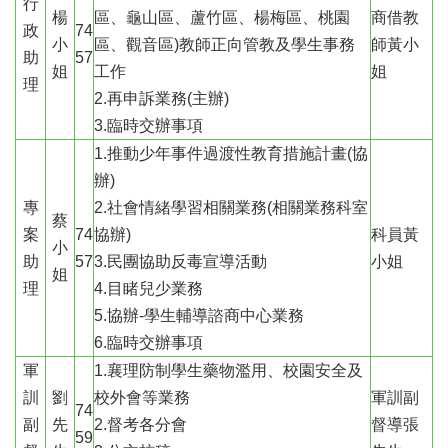
行
楊
區、龜山區、蘆竹區、楊梅區、桃園
商借教
政
74
小
區、觀音區)教師正向管教及學生事務
師黃小
助
57
姐
工作
姐
理
2.再申訴業務(主辦)
3.臨時交辦事項
1.推動少年事件過渡性教育措施計畫(協
辦)
專
2.社會情緒學習相關業務(相關業務科室
蔡
案
74
協辦)
科員黃
小
助
57
3.民團協助反毒宣導活動
小姐
姐
理
4.目睹兒少業務
5.協辦-學生輔導諮商中心業務
6.臨時交辦事項
軍
1.襄理防制學生藥物濫用、校園安全及
訓
劉
校外會等業務
軍訓副
74
副
先
2.督考各分會
督導張
59