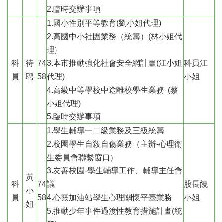
息
2.臨時交辦事項
公
1.國小性別平等教育(劉小姐代理)
告
2.高國中小社團業務（統籌）(林小姐代
業
理)
務
科
待
74
3.本市推動強化社會安全網計畫(江小姐
科員江
資
員
聘
58
代理)
小姐
訊
4.高級中等學校中途離校學生業務 (蔡
便
小姐代理)
民
5.臨時交辦事項
服
務
1.學生輔導一二級業務及三級統籌
2.校園學生自殺自傷業務（主辦-心理衛
公
生委員會聯繫窗口）
務
專
3.友善校園-學生輔導工作、輔導主任會
黃
區
科
74
議
股長饒
小
員
58
4.心靈加油站學生心理關懷平臺業務
小姐
人
姐
事
5.推動少年事件過渡性教育措施計畫(統
徵