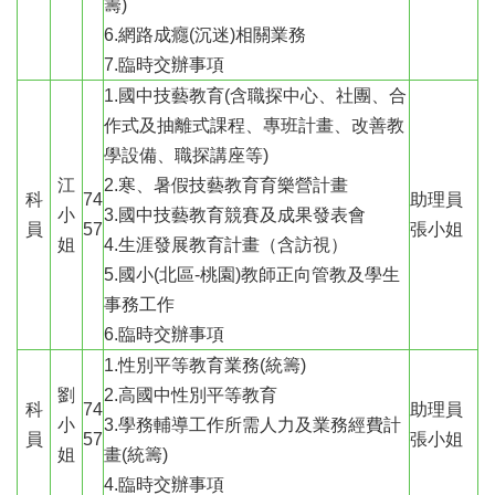
籌)
聘
6.網路成癮(沉迷)相關業務
學
7.臨時交辦事項
校
1.國中技藝教育(含職探中心、社團、合
專
作式及抽離式課程、專班計畫、改善教
區
學設備、職探講座等)
機
江
2.寒、暑假技藝教育育樂營計畫
關
科
74
助理員
小
3.國中技藝教育競賽及成果發表會
通
員
57
張小姐
訊
姐
4.生涯發展教育計畫（含訪視）
錄
5.國小(北區-桃園)教師正向管教及學生
政
事務工作
府
6.臨時交辦事項
資
1.性別平等教育業務(統籌)
訊
劉
2.高國中性別平等教育
公
科
74
助理員
開
小
3.學務輔導工作所需人力及業務經費計
員
57
張小姐
姐
畫(統籌)
育
4.臨時交辦事項
兒