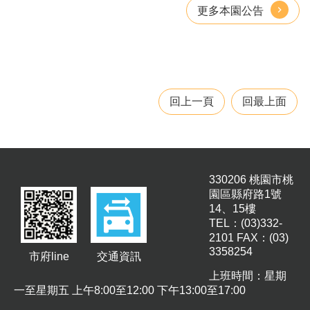
園
更多本園公告
所
學
習
資
源
回上一頁
回最上面
進
階
搜
尋
330206 桃園市桃
園區縣府路1號
14、15樓
TEL：(03)332-
組
2101 FAX：(03)
織
3358254
市府line
交通資訊
介
上班時間：星期
紹
一至星期五 上午8:00至12:00 下午13:00至17:00
訊