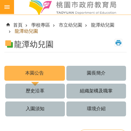
跳到主要內容區塊
生
生
首頁
學校專區
市立幼兒園
龍潭幼兒園
喝
龍潭幼兒園
鮮
乳
龍潭幼兒園
免
費
營
養
本園公告
園長簡介
午
餐
歷史沿革
組織架構及職掌
各
級
學
入園須知
環境介紹
校
幼
兒