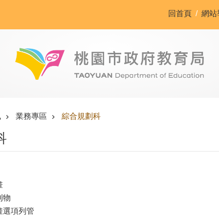
回首頁
網站
訊
業務專區
綜合規劃科
科
畫
刊物
畫選項列管