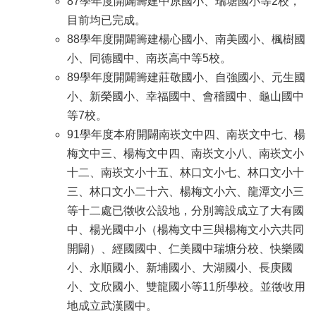
87學年度開闢籌建中原國小、瑞塘國小等2校，
園
目前均已完成。
所
88學年度開闢籌建楊心國小、南美國小、楓樹國
學
小、同德國中、南崁高中等5校。
習
89學年度開闢籌建莊敬國小、自強國小、元生國
資
小、新榮國小、幸福國中、會稽國中、龜山國中
源
等7校。
91學年度本府開闢南崁文中四、南崁文中七、楊
進
階
梅文中三、楊梅文中四、南崁文小八、南崁文小
搜
尋
十二、南崁文小十五、林口文小七、林口文小十
三、林口文小二十六、楊梅文小六、龍潭文小三
等十二處已徵收公設地，分別籌設成立了大有國
中、楊光國中小（楊梅文中三與楊梅文小六共同
組
開闢）、經國國中、仁美國中瑞塘分校、快樂國
織
小、永順國小、新埔國小、大湖國小、長庚國
介
紹
小、文欣國小、雙龍國小等11所學校。並徵收用
地成立武漢國中。
訊