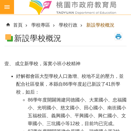
跳到主要內容區塊
生
生
首頁
學校專區
學校行政
新設學校概況
喝
鮮
新設學校概況
乳
免
費
壹、 成立新學校，落實小班小校精神
營
養
紓解都會區大型學校人口激增、校地不足的壓力，並
午
餐
配合社區發展，本縣自86學年度起已新設了41所學
校，如后：
各
級
86學年度開闢籌建同德國小、大業國小、忠福國
學
小、光明國小、慈文國小、田心國小、南崁國小
校
五福校區、義興國小、平興國小、興仁國小、文
幼
華國小、三坑國小等12校，目前均已完成。
兒