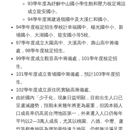
93學年度為紓解中山國小學生飽和壓力核定籌設
息
公
成立龍安國小。
告
94學年度籌建過嶺國中及大溪仁和國小。
94學年度核定招生學校計幸福國中、楊光國中小、新
業
務
埔國小、大湖國小、龍安國小等5校。
資
97學年度成立大園高中、大溪高中、壽山高中籌備
訊
處，98學年度核定招生。
便
99學年度成立觀音高中籌備處，101學年度核定招
民
生。
服
101學年度成立青埔國中籌備處，預計103學年度招
務
生。
公
102學年度成立原住民實驗高籌備處。
務
由於國內「少子化」現象日益明顯，目前出生人口已
專
區
呈遞減趨勢，預期未來幾年將更為嚴重，但因本縣人
口成長率仍高居台灣地區第一，外來遷入人口仍每年
人
平均以2—3萬人成長，尤其以桃園、八德、中壢、蘆
事
徵
竹等都會地區為增加最快速之地區，仍然無法滿足需