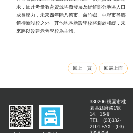
聘
求，因此考量教育資源均衡發展及紓解部分地區人口
成長壓力，未來四年除八德市、蘆竹鄉、中壢市等鄉
學
校
鎮待新設校之外，其他地區新設學校將趨於和緩，未
專
來將以改建老舊學校為主體。
區
機
關
通
訊
回上一頁
回最上面
錄
政
府
資
訊
330206 桃園市桃
公
園區縣府路1號
開
14、15樓
TEL：(03)332-
育
2101 FAX：(03)
兒
3358254