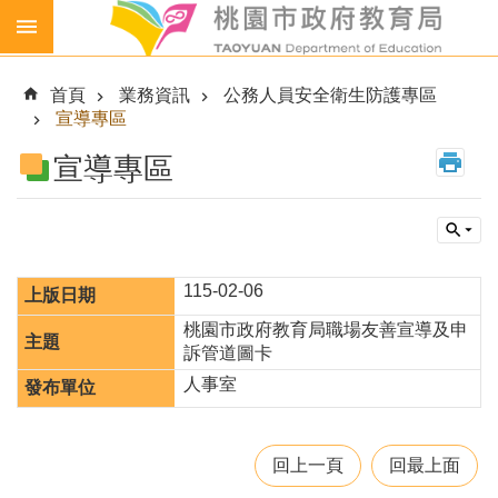
跳到主要內容區塊
生
生
首頁
業務資訊
公務人員安全衛生防護專區
喝
宣導專區
鮮
乳
宣導專區
免
費
營
養
午
115-02-06
餐
桃園市政府教育局職場友善宣導及申
訴管道圖卡
各
級
人事室
學
校
回上一頁
回最上面
幼
兒