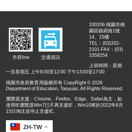
園
所
學
330206 桃園市桃
習
園區縣府路1號
資
14、15樓
源
TEL：(03)332-
2101 FAX：(03)
3358254
進
市府line
交通資訊
階
上班時間：星期
搜
尋
一至星期五 上午8:00至12:00 下午13:00至17:00
桃園市政府教育局版權所有 CopyRight © 2026
Department of Education, Taoyuan. All Rights Reserved.
瀏覽器支援：Chrome、Firefox、Edge、Safari為主，如
組
使用IE瀏覽器Win7已不再支援IE，Win10將於2022年6月
織
15日淘汰並停止支援IE。
介
紹
更新日期
115-08-07
ZH-TW
瀏覽人次
53
訊