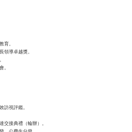
教育。
長領導卓越獎。
。
會。
效訪視評鑑。
達交接典禮（輪辦）。
發、公費生分發。