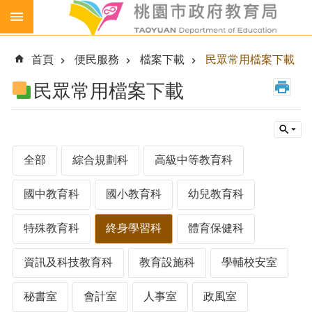
跳到主要內容區塊
生
生
首頁
便民服務
檔案下載
民眾常用檔案下載
喝
鮮
民眾常用檔案下載
乳
免
費
營
全部
綜合規劃科
高級中等教育科
養
午
國中教育科
國小教育科
幼兒教育科
餐
各
特殊教育科
終身學習科
體育保健科
級
學
資訊及科技教育科
教育設施科
學輔校安室
校
幼
秘書室
會計室
人事室
政風室
兒