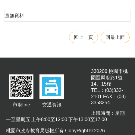
園
所
查無資料
學
習
資
回上一頁
回最上面
源
進
階
搜
330206 桃園市桃
尋
園區縣府路1號
14、15樓
TEL：(03)332-
2101 FAX：(03)
3358254
組
市府line
交通資訊
織
上班時間：星期
介
一至星期五 上午8:00至12:00 下午13:00至17:00
紹
桃園市政府教育局版權所有 CopyRight © 2026
訊