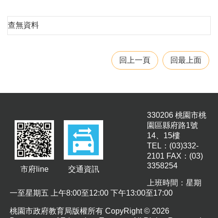
園
所
查無資料
學
習
資
回上一頁
回最上面
源
進
階
搜
330206 桃園市桃
尋
園區縣府路1號
14、15樓
TEL：(03)332-
2101 FAX：(03)
3358254
組
市府line
交通資訊
織
上班時間：星期
介
一至星期五 上午8:00至12:00 下午13:00至17:00
紹
桃園市政府教育局版權所有 CopyRight © 2026
訊