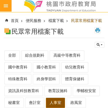
跳到主要內容區塊
生
生
首頁
便民服務
檔案下載
民眾常用檔案下載
喝
鮮
民眾常用檔案下載
乳
免
費
營
全部
綜合規劃科
高級中等教育科
養
午
國中教育科
國小教育科
幼兒教育科
餐
各
特殊教育科
終身學習科
體育保健科
級
學
資訊及科技教育科
教育設施科
學輔校安室
校
幼
秘書室
會計室
人事室
政風室
兒