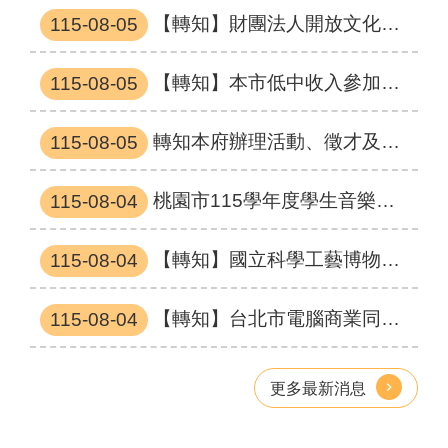
聘
【轉知】財團法人開放文化基金會辦理「國際開源人工智慧應用與研析論壇」暨「開源人年會（COSCUP）AI開放治理軌」
115-08-05
學
校
【轉知】本市低中收入參加兒童及少年未來教育與發展帳戶財商講座及活動
115-08-05
專
區
轉知本府辦理活動、徵才及宣導資訊
115-08-05
機
關
通
桃園市115學年度學生音樂比賽及師生本土語及新住民語歌謠比賽實施要點
115-08-04
訊
錄
【轉知】國立科學工藝博物館辦理「115年科學小樹苗」公益活動
115-08-04
政
府
【轉知】台北市電腦商業同業公會辦理「第14屆智慧城市創新應用獎」活動
資
115-08-04
訊
公
開
更多最新消息
育
兒