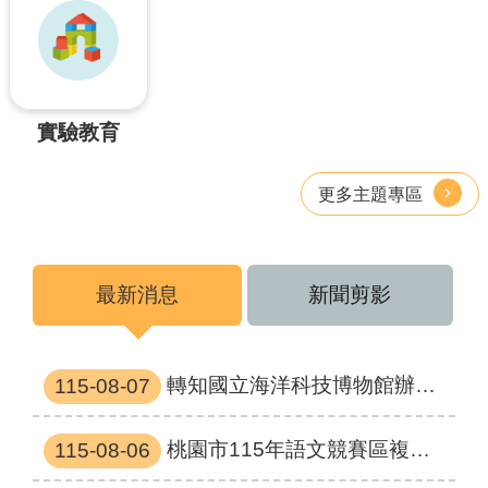
息
公
告
業
務
實驗教育
資
訊
更多主題專區
便
民
服
務
最新消息
新聞剪影
公
務
專
轉知國立海洋科技博物館辦理「公益小學堂－弱勢團體多元化海洋體驗贊助案」一案
115-08-07
區
人
桃園市115年語文競賽區複賽指導老師敘獎名單
115-08-06
事
徵