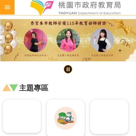
跳到主要內容區塊
生
生
喝
鮮
乳
免
費
營
養
午
餐
主題專區
各
級
學
校
幼
兒