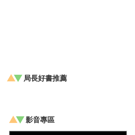
桃
園
市
入
口
網
隱
私
權
政
策
局長好書推薦
網
站
安
全
政
策
影音專區
政