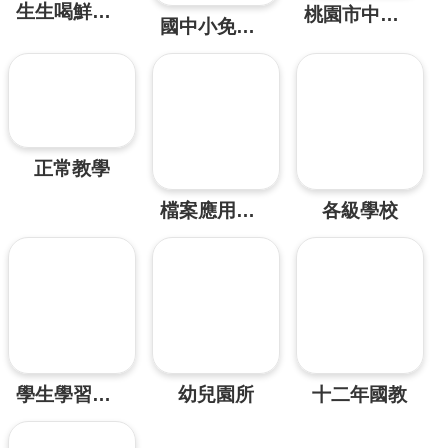
生生喝鮮乳桃園鈣健康
桃園市中小學科學展覽會
園
國中小免費營養午餐
所
學
習
資
源
正常教學
進
檔案應用專區
各級學校
階
搜
尋
組
織
介
學生學習資源
幼兒園所
十二年國教
紹
訊