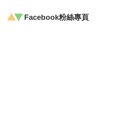
津
貼
Facebook粉絲專頁
水
域
安
全
回
首
頁
網
站
導
覽
市
政
信
箱