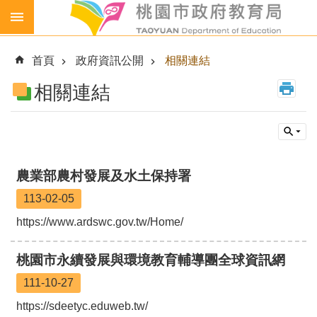
跳到主要內容區塊
生
生
首頁
政府資訊公開
相關連結
喝
鮮
相關連結
乳
免
費
營
養
農業部農村發展及水土保持署
午
113-02-05
餐
https://www.ardswc.gov.tw/Home/
各
級
學
桃園市永續發展與環境教育輔導團全球資訊網
校
111-10-27
幼
https://sdeetyc.eduweb.tw/
兒