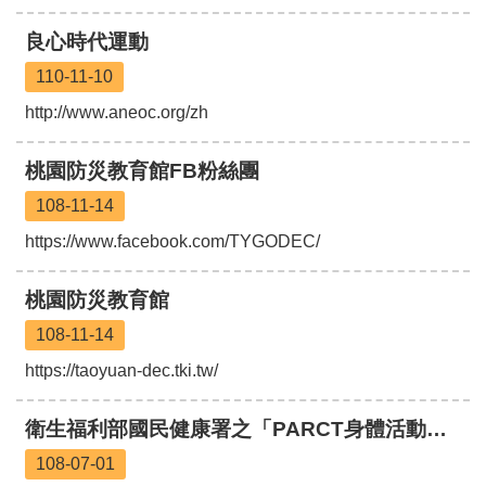
園
良心時代運動
所
110-11-10
學
習
http://www.aneoc.org/zh
資
源
桃園防災教育館FB粉絲團
108-11-14
進
階
https://www.facebook.com/TYGODEC/
搜
尋
桃園防災教育館
108-11-14
https://taoyuan-dec.tki.tw/
組
織
介
衛生福利部國民健康署之「PARCT身體活動資源整合中心」資訊網頁
紹
108-07-01
訊