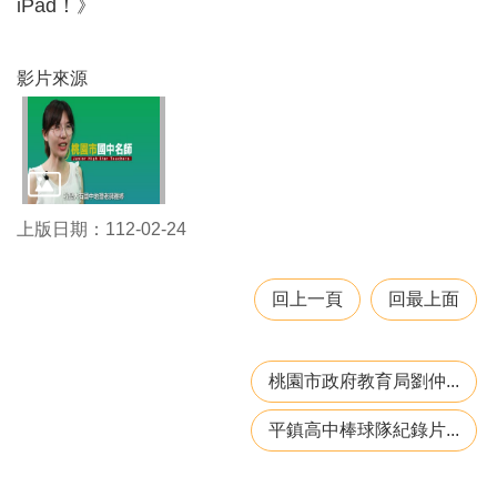
iPad！》
息
公
告
影片來源
業
務
資
訊
便
上版日期：112-02-24
民
服
務
回上一頁
回最上面
公
務
專
桃園市政府教育局劉仲...
區
平鎮高中棒球隊紀錄片...
人
事
徵