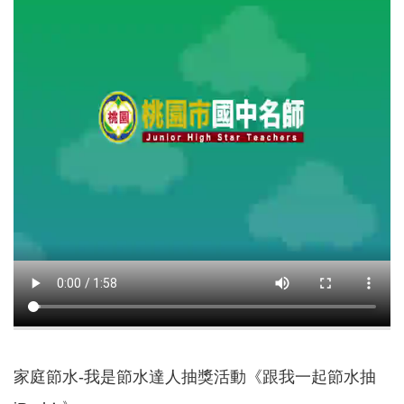
園
所
學
習
資
源
進
階
搜
尋
組
織
介
紹
家庭節水-我是節水達人抽獎活動《跟我一起節水抽
訊