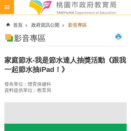
跳到主要內容區塊
生
生
首頁
政府資訊公開
影音專區
喝
鮮
影音專區
乳
免
費
家庭節水-我是節水達人抽獎活動《跟我
營
一起節水抽iPad！》
養
午
餐
發布單位：體育保健科
資料提供單位：教育局
各
級
學
校
幼
兒