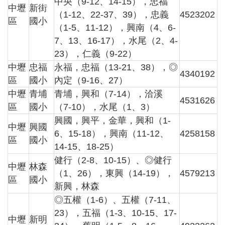
中央（9-12、14-15），忠福
津
中壢
新街
（1-12、22-37、39），忠義
4523202
貼
區
國小
（1-5、11-12），興南（4、6-
水
7、13、16-17），水尾（2、4-
域
23），仁義（9-22）
安
中壢
忠福
永福，忠福（13-21、38），◎
全
4340192
區
國小
內定（9-16、27）
回
中壢
青埔
青埔，興和（7-14），洽溪
4531626
首
區
國小
（7-10），水尾（1、3）
頁
興國，興平，金華，興和（1-
中壢
興國
網
6、15-18），興南（11-12、
4258158
區
國小
站
14-15、18-25）
導
健行（2-8、10-15）、◎健行
覽
中壢
林森
（1、26），東興（14-19），
4579213
區
國小
市
新興，林森
政
◎五權（1-6）、五權（7-11、
信
23），五福（1-3、10-15、17-
箱
中壢
新明