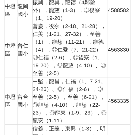
振興，龍興，龍德（4鄰除
園
中壢
龍岡
外），龍慈（1-3），◎後寮
4588582
所
區
國小
（1、19-20）
學
普慶，後寮（2-18、21-28），
習
仁美（1-21、27-32），至善
資
源
（1），龍慈（11-21），龍德
中壢
普仁
（4），◎仁愛（7、21-22），
4563830
區
國小
◎仁福（2-6），◎後寮（1、
進
階
19-20），◎龍慈（4-10）、◎
搜
尋
至善（2-5）
中堅，龍昌，仁福（1、7-21、
24-26）、◎仁福（2-6），◎
中壢
富台
至善（2-5），至善（6-21），
4563335
組
區
國小
◎龍慈（4-10），龍慈（22-
織
23），◎龍東（1-9、23），◎
介
龍安（1-11）
紹
信義，正義，東興（1-3），明
訊