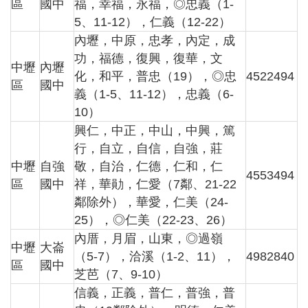
區
國中
福，幸福，永福，◎忠義（1-
5、11-12），仁義（12-22）
內壢，中原，忠孝，內定，成
功，福德，復興，復華，文
中壢
內壢
化，和平，普忠（19），◎忠
4522494
區
國中
義（1-5、11-12），忠義（6-
10）
興仁，中正，中山，中興，篤
行，自立，自信，自強，莊
中壢
自強
敬，自治，仁德，仁和，仁
4553494
區
國中
祥，華勛，仁愛（7鄰、21-22
鄰除外），華愛，仁美（24-
25），◎仁美（22-23、26）
內厝，月眉，山東，◎過嶺
中壢
大崙
（5-7），洽溪（1-2、11），
4982840
區
國中
芝芭（7、9-10）
信義，正義，普仁，普強，普