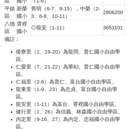
府
區
國小
（1-6）
網
平鎮
新榮
舊明（6-7、9-15），中榮（2-
2806200
站
區
國小
3、6-8、10-11）
資
八德
霄裡
料
◎龍安（1-11）
3651101
開
區
國小
放
備註：
宣
告
後寮里（1、19-20）為龍岡、普仁國小自由學
區。
仁愛里（7、21-22）為華勛、普仁國小自由學
區。
仁福里（2-6）為普仁、富台國小自由學區。
龍東里（1-9、23）為忠貞、富台國小自由學
區。
龍安里（1-11）為富台、霄裡國小自由學區。
健行里（1、26）為信義、林森國小自由學區。
內定里（9-16、27）為內定、忠福國小自由學
區。