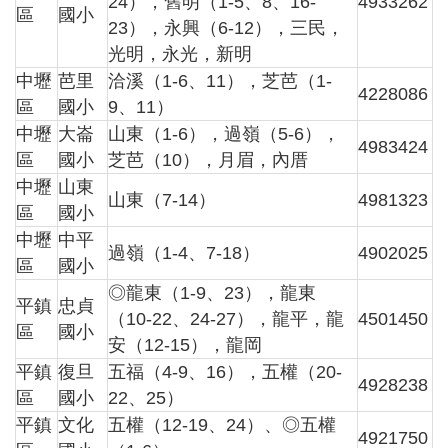
24），舊明（1-5、8、16-
4933262
桃
區
國小
23），永興（6-12），三民，
園
光明，永光，新明
市
入
中壢
芭里
洽溪（1-6、11），芝芭（1-
4228086
口
區
國小
9、11）
網
中壢
大崙
山東（1-6），過嶺（5-6），
4983424
區
國小
芝芭（10），月眉，內厝
隱
私
中壢
山東
山東（7-14）
4981323
權
區
國小
政
中壢
中平
策
過嶺（1-4、7-18）
4902025
區
國小
網
◎龍東（1-9、23），龍東
平鎮
忠貞
站
（10-22、24-27），龍平，龍
4501450
安
區
國小
安（12-15），龍岡
全
政
平鎮
復旦
五福（4-9、16），五權（20-
4928238
策
區
國小
22、25）
平鎮
文化
五權（12-19、24）、◎五權
政
4921750