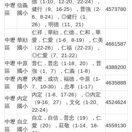
德（1-10、12-20、22-24），
息
中壢
信義
健行（9、16-25），普強（2-
4573780
公
區
國小
6、8-24），◎健行（1、
告
26），明德（11、21）
業
仁祥，華勛，仁德，仁和，華
務
中壢
華勛
愛，仁愛（1-6、8-19），仁美
資
4661587
訊
區
國小
（22-26），仁福（22-23），
◎仁愛（7、21-22）
便
中壢
中原
普仁，普忠（1-18、20），普
民
4388200
服
區
國小
強（1、7），仁義（1-8）
務
中壢
內壢
內壢，成功，福德，中原（1-
4635888
區
國小
7、10-30），忠孝（1-17）
公
務
內定（1-8、17-26），◎內定
中壢
內定
專
（9-16、27），文化（1-20、
4524624
區
國小
區
22-24）
自立，自信，普忠（19），仁
人
中壢
自立
事
愛（20），莊敬（1-14、18-
4559130
區
國小
徵