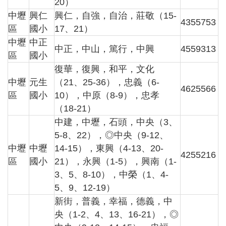
20）
聘
中壢
興仁
興仁，自強，自治，莊敬（15-
4355753
學
區
國小
17、21）
校
中壢
中正
專
中正，中山，篤行，中興
4559313
區
國小
區
復華，復興，和平，文化
機
中壢
元生
（21、25-36），忠義（6-
關
4625566
區
國小
10），中原（8-9），忠孝
通
（18-21）
訊
錄
中建，中壢，石頭，中央（3、
5-8、22），◎中央（9-12、
政
中壢
中壢
14-15），東興（4-13、20-
府
4255216
資
區
國小
21），永興（1-5），興南（1-
訊
3、5、8-10），中榮（1、4-
公
5、9、12-19）
開
新街，普義，幸福，德義，中
育
央（1-2、4、13、16-21），◎
兒