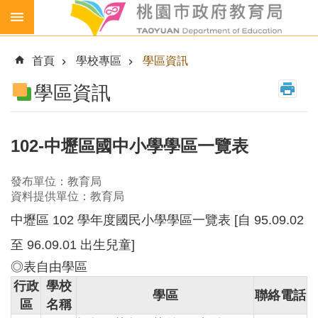
跳到主要內容區塊
生
生
首頁
學校專區
學區資訊
喝
鮮
學區資訊
乳
免
費
102-中壢區國中小學學區一覽表
營
養
發布單位：教育局
午
資料提供單位：教育局
餐
中壢區 102 學年度國民小學學區一覽表 [自 95.09.02
各
級
至 96.09.01 出生兒童]
學
◎表自由學區
校
行政
學校
學區
聯絡電話
幼
區
名稱
兒