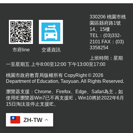
息
公
330206 桃園市桃
告
園區縣府路1號
業
14、15樓
務
TEL：(03)332-
資
2101 FAX：(03)
訊
3358254
市府line
交通資訊
上班時間：星期
便
一至星期五 上午8:00至12:00 下午13:00至17:00
民
服
桃園市政府教育局版權所有 CopyRight © 2026
務
Department of Education, Taoyuan. All Rights Reserved.
公
瀏覽器支援：Chrome、Firefox、Edge、Safari為主，如
務
使用IE瀏覽器Win7已不再支援IE，Win10將於2022年6月
專
15日淘汰並停止支援IE。
區
更新日期
115-08-07
人
ZH-TW
瀏覽人次
6929
事
徵