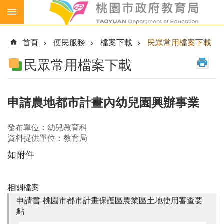
跳到主要內容區塊
生
生
首頁
便民服務
檔案下載
民眾常用檔案下載
喝
鮮
民眾常用檔案下載
乳
免
費
申請農地都市計畫內幼兒園興辦事業
營
養
發布單位：幼兒教育科
午
資料提供單位：教育局
餐
如附件
各
級
學
相關檔案
校
申請書-桃園市都市計畫保護區農業區土地使用審查要
幼
點
兒