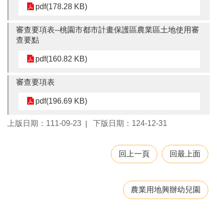
pdf(178.28 KB)
園
所
審查要項表--桃園市都市計畫保護區農業區土地使用審
學
查要點
習
資
pdf(160.82 KB)
源
審查要項表
進
階
pdf(196.69 KB)
搜
尋
上版日期：111-09-23
下版日期：124-12-31
回上一頁
回最上面
組
織
介
農業用地興辦幼兒園
紹
訊