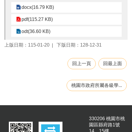
園
docx(16.79 KB)
所
pdf(115.27 KB)
學
習
odt(36.60 KB)
資
源
上版日期：115-01-20
下版日期：128-12-31
進
階
回上一頁
回最上面
搜
尋
桃園市政府所屬各級學...
組
織
介
330206 桃園市桃
紹
園區縣府路1號
訊
14、15樓