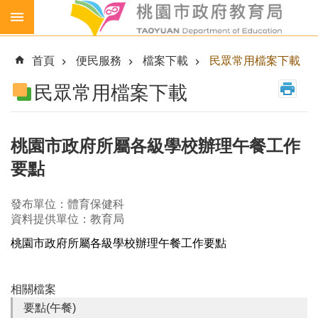
跳到主要內容區塊
生
生
首頁
便民服務
檔案下載
民眾常用檔案下載
喝
鮮
民眾常用檔案下載
乳
免
費
桃園市政府所屬各級學校辦理午餐工作
營
要點
養
午
餐
發布單位：體育保健科
資料提供單位：教育局
各
級
桃園市政府所屬各級學校辦理午餐工作要點
學
校
相關檔案
幼
要點(午餐)
兒