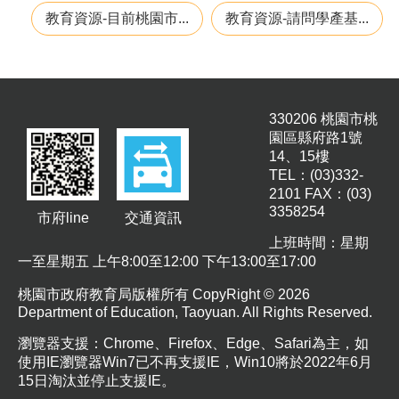
息
教育資源-目前桃園市...
教育資源-請問學產基...
公
告
業
務
330206 桃園市桃
資
園區縣府路1號
訊
14、15樓
TEL：(03)332-
便
2101 FAX：(03)
民
3358254
服
市府line
交通資訊
務
上班時間：星期
一至星期五 上午8:00至12:00 下午13:00至17:00
公
務
桃園市政府教育局版權所有 CopyRight © 2026
專
Department of Education, Taoyuan. All Rights Reserved.
區
瀏覽器支援：Chrome、Firefox、Edge、Safari為主，如
人
使用IE瀏覽器Win7已不再支援IE，Win10將於2022年6月
事
15日淘汰並停止支援IE。
徵