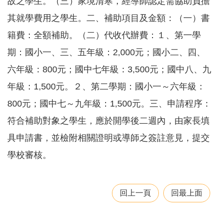
故之學生。（三）家境清寒，經導師認定需協助負擔
園
其就學費用之學生。二、補助項目及金額：（一）書
所
籍費：全額補助。（二）代收代辦費：１、第一學
學
習
期：國小一、三、五年級：2,000元；國小二、四、
資
源
六年級：800元；國中七年級：3,500元；國中八、九
年級：1,500元。２、第二學期：國小一～六年級：
進
階
800元；國中七～九年級：1,500元。三、申請程序：
搜
尋
符合補助對象之學生，應於開學後二週內，由家長填
具申請書，並檢附相關證明或導師之簽註意見，提交
學校審核。
組
織
介
回上一頁
回最上面
紹
訊