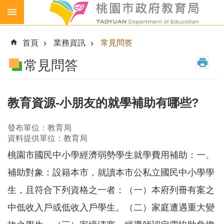
跳到主要內容區塊
生
生
首頁
業務資訊
常見問答
喝
鮮
常見問答
乳
免
費
教育資源-小朋友的就學補助有哪些?
營
養
發布單位：教育局
午
資料提供單位：教育局
餐
桃園市國民中小學經濟弱勢學生就學費用補助：一、
各
級
補助對象：設籍本市，就讀本市公私立國民中小學學
學
生，且符合下列資格之一者：（一）本府列冊有案之
校
中低收入戶或低收入戶學生。（二）家庭遭遇重大變
幼
兒