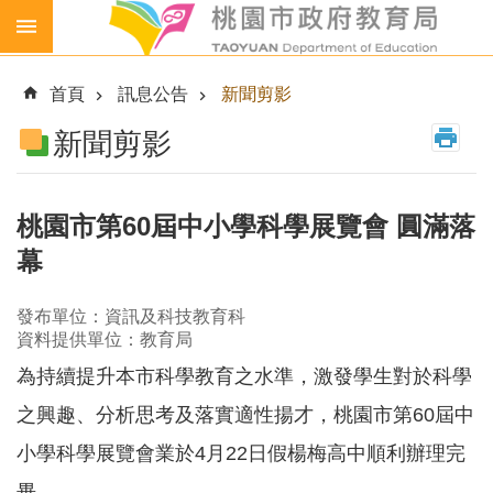
跳到主要內容區塊
生
生
首頁
訊息公告
新聞剪影
喝
鮮
新聞剪影
乳
免
費
桃園市第60屆中小學科學展覽會 圓滿落
營
幕
養
午
餐
發布單位：資訊及科技教育科
資料提供單位：教育局
各
為持續提升本市科學教育之水準，激發學生對於科學
級
學
之興趣、分析思考及落實適性揚才，桃園市第60屆中
校
小學科學展覽會業於4月22日假楊梅高中順利辦理完
幼
兒
畢。