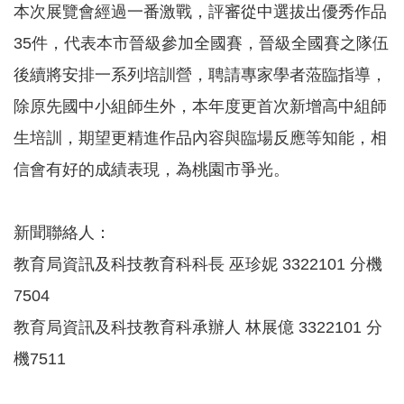
本次展覽會經過一番激戰，評審從中選拔出優秀作品
聘
35件，代表本市晉級參加全國賽，晉級全國賽之隊伍
學
校
後續將安排一系列培訓營，聘請專家學者蒞臨指導，
專
區
除原先國中小組師生外，本年度更首次新增高中組師
生培訓，期望更精進作品內容與臨場反應等知能，相
機
關
信會有好的成績表現，為桃園市爭光。
通
訊
錄
新聞聯絡人：
政
教育局資訊及科技教育科科長 巫珍妮 3322101 分機
府
資
7504
訊
公
教育局資訊及科技教育科承辦人 林展億 3322101 分
開
機7511
育
兒