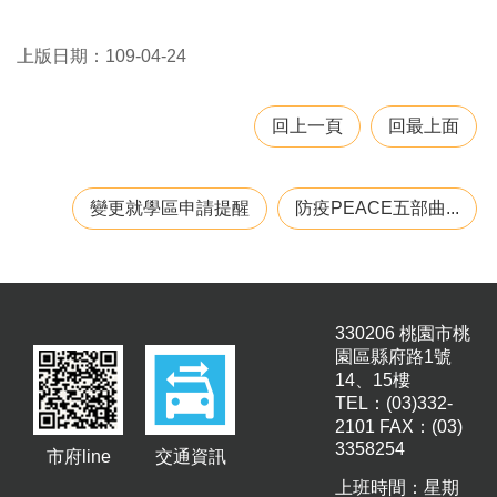
津
貼
上版日期：109-04-24
水
域
安
回上一頁
回最上面
全
回
變更就學區申請提醒
防疫PEACE五部曲...
首
頁
網
站
330206 桃園市桃
導
園區縣府路1號
覽
14、15樓
市
TEL：(03)332-
政
2101 FAX：(03)
信
3358254
市府line
交通資訊
箱
上班時間：星期