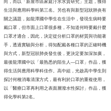
向，而以「新屋市區家庭汙水水質研究」主題，獲得
息
公
生活與應用科學科第三名。另也有與新型冠狀肺炎有
告
關之議題，如龍潭國中學生在生活中，發現生病時要
業
戴口罩，但市面上口罩很多種，不知道何時要戴什麼
務
資
口罩才適合，因此，決定從分析口罩的材質與功能著
訊
手，透過實驗與分析，得知配戴各種口罩的正確時機
便
與方式，新型冠狀肺炎發生後，更決定要加深加廣，
民
服
最後龍潭國中以「最熟悉的陌生人—口罩」作品，獲
務
得生活與應用科學科佳作。高中組，光啟高中學生則
公
探討何種消毒清潔方式，最有利於口罩的重複使用，
務
專
以「醫療口罩再利用之表面層潑水性探討」作品，獲
區
得化學科第2名。
人
事
徵