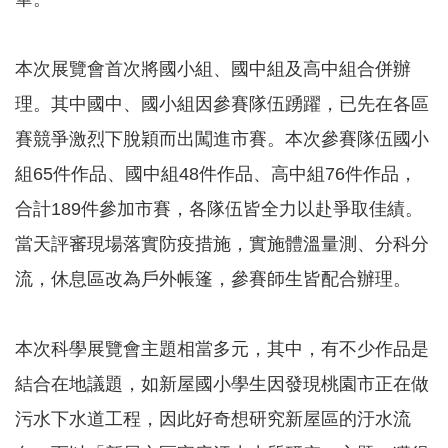
園
所
本次展覽會首次將國小組、國中組及高中組合併辦
學
習
理。其中國中、國小組因參賽隊伍踴躍，已先在各區
資
賽競爭激烈下脫穎而出闖進市賽。本次參賽隊伍國小
源
組65件作品、國中組48件作品、高中組76件作品，
進
合計189件參加市賽，各隊伍皆全力以赴爭取佳績。
階
搜
尋
當天評審現場落實防疫措施，實施體溫量測、分科分
流，休息區改為戶外帳篷，參賽師生皆配合辦理。
組
本次科學展覽會主題相當多元，其中，有不少作品是
織
結合在地議題，如新屋國小學生因發現桃園市正在做
介
紹
污水下水道工程，因此好奇想研究新屋區的汙水流
訊