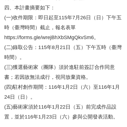
息
四、本計畫摘要如下：
公
告
(一)收件期限：即日起至115年7月26日（日）下午五
時（臺灣時間）截止，報名表單
業
務
https://forms.gle/wrejBhXbSMgQkvSm6。
資
訊
(二)錄取公告：115年8月21日（五）下午五時（臺灣
便
時間）。
民
(三)獲選藝術家（團隊）須於進駐前簽訂合作同意
服
務
書；若因故無法成行，視同放棄資格。
公
(四)駐村創作期間：116年1月2日（六）至116年1月
務
24日（日）。
專
區
(五)藝術家須於116年1月22日（五）前完成作品設
人
置，並於116年1月23日（六）參與公開發表活動。
事
徵