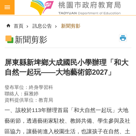
跳到主要內容區塊
生
生
首頁
訊息公告
新聞剪影
喝
鮮
新聞剪影
乳
免
費
屏東縣新埤鄉大成國民小學辦理「和大
營
自然一起玩——大地藝術節2027」
養
午
餐
發布單位：終身學習科
聯絡人：蘇雅婷
各
資料提供單位：教育局
級
一、該校於113年辦理首屆「和大自然一起玩」大地
學
校
藝術節，透過藝術家駐校、教師共備、學生參與及社
幼
區協力，讓藝術進入校園生活，也讓孩子在自然、土
兒