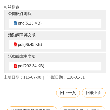
聘
相關檔案
學
公開徵件海報
校
專
png(5.13 MB)
區
活動簡章英文版
機
關
pdf(96.45 KB)
通
訊
活動簡章中文版
錄
pdf(292.34 KB)
政
府
上版日期：115-07-08
下版日期：116-01-31
資
訊
公
回上一頁
回最上面
開
育
兒