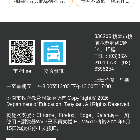
桃園教育典範榮獲教育...
青春不放假！桃園Hi...
津
貼
水
域
安
330206 桃園市桃
全
園區縣府路1號
14、15樓
回
TEL：(03)332-
首
2101 FAX：(03)
3358254
頁
市府line
交通資訊
上班時間：星期
網
一至星期五 上午8:00至12:00 下午13:00至17:00
站
導
桃園市政府教育局版權所有 CopyRight © 2026
覽
Department of Education, Taoyuan. All Rights Reserved.
市
瀏覽器支援：Chrome、Firefox、Edge、Safari為主，如
政
使用IE瀏覽器Win7已不再支援IE，Win10將於2022年6月
信
15日淘汰並停止支援IE。
箱
更新日期
115-08-07