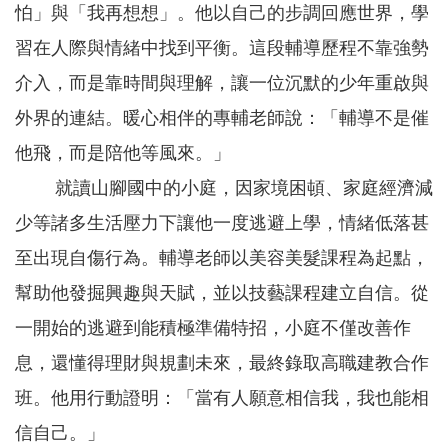
怕」與「我再想想」。他以自己的步調回應世界，學
聘
習在人際與情緒中找到平衡。這段輔導歷程不靠強勢
學
校
介入，而是靠時間與理解，讓一位沉默的少年重啟與
專
區
外界的連結。暖心相伴的專輔老師說：「輔導不是催
他飛，而是陪他等風來。」
機
關
就讀山腳國中的小庭，因家境困頓、家庭經濟減
通
訊
少等諸多生活壓力下讓他一度逃避上學，情緒低落甚
錄
至出現自傷行為。輔導老師以美容美髮課程為起點，
政
幫助他發掘興趣與天賦，並以技藝課程建立自信。從
府
資
一開始的逃避到能積極準備特招，小庭不僅改善作
訊
公
息，還懂得理財與規劃未來，最終錄取高職建教合作
開
班。他用行動證明：「當有人願意相信我，我也能相
育
信自己。」
兒