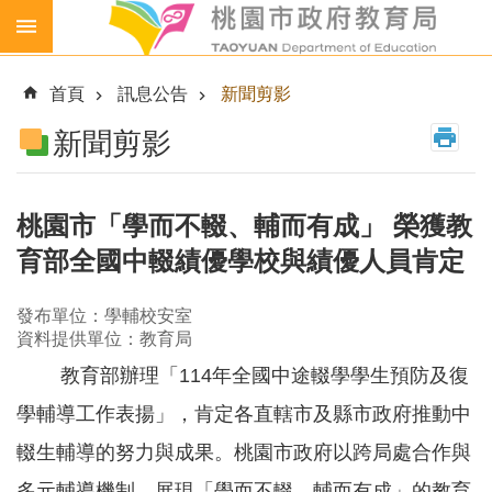
跳到主要內容區塊
生
生
首頁
訊息公告
新聞剪影
喝
鮮
新聞剪影
乳
免
費
桃園市「學而不輟、輔而有成」 榮獲教
營
育部全國中輟績優學校與績優人員肯定
養
午
餐
發布單位：學輔校安室
資料提供單位：教育局
各
教育部辦理「114年全國中途輟學學生預防及復
級
學
學輔導工作表揚」，肯定各直轄市及縣市政府推動中
校
輟生輔導的努力與成果。桃園市政府以跨局處合作與
幼
兒
多元輔導機制，展現「學而不輟、輔而有成」的教育