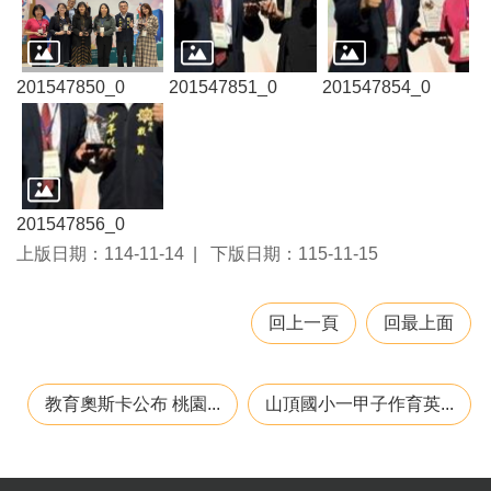
桃
園
市
入
201547850_0
201547851_0
201547854_0
口
網
隱
私
201547856_0
權
政
上版日期：114-11-14
下版日期：115-11-15
策
網
回上一頁
回最上面
站
安
全
教育奧斯卡公布 桃園...
山頂國小一甲子作育英...
政
策
政