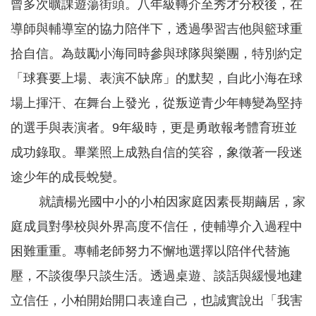
曾多次曠課遊蕩街頭。八年級轉介至秀才分校後，在
息
公
導師與輔導室的協力陪伴下，透過學習吉他與籃球重
告
拾自信。為鼓勵小海同時參與球隊與樂團，特別約定
業
「球賽要上場、表演不缺席」的默契，自此小海在球
務
資
場上揮汗、在舞台上發光，從叛逆青少年轉變為堅持
訊
的選手與表演者。9年級時，更是勇敢報考體育班並
便
成功錄取。畢業照上成熟自信的笑容，象徵著一段迷
民
服
途少年的成長蛻變。
務
就讀楊光國中小的小柏因家庭因素長期繭居，家
公
庭成員對學校與外界高度不信任，使輔導介入過程中
務
專
困難重重。專輔老師努力不懈地選擇以陪伴代替施
區
壓，不談復學只談生活。透過桌遊、談話與緩慢地建
人
事
立信任，小柏開始開口表達自己，也誠實說出「我害
徵