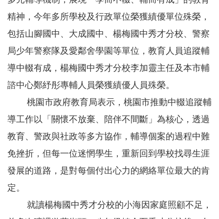
園
精神，今年多所學校及行政單位榮獲績優單位殊榮，
所
包括山腳國中、大成國中、楊梅國中秀才分校、警察
學
習
局少年警察隊及愛鄰舍學園等單位，教育人員追蹤輔
資
導中輟有成，楊梅國中秀才分校李加靈主任及本市輔
源
諮中心鄭紓彤專輔人員榮獲績優人員殊榮。
進
桃園市政府教育局表示，桃園市推動中輟追蹤輔
階
搜
尋
導工作以「關懷不放棄、陪伴不間斷」為核心，透過
教育、警政與社政等多方協作，輔導個案的過程中難
免挫折，但每一位迷惘學生，重新回到學校找尋生涯
組
發展的道路，是對每個付出心力的網絡單位最大的肯
織
定。
介
紹
就讀楊梅國中秀才分校的小海因家庭照顧不足，
訊