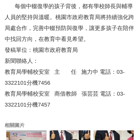
津
每個中輟復學的孩子背後，都有學校師長與輔導
貼
人員的堅持與溫暖。桃園市政府教育局將持續強化跨
水
局處合作，完善中輟預防與復學，讓更多孩子在陪伴
域
安
中找回方向，在教育中看見希望。
全
發稿單位：桃園市政府教育局
回
新聞聯絡人：
首
頁
教育局學輔校安室 主 任 施力中 電話：03-
網
3322101分機7456
站
教育局學輔校安室 商借教師 張芸芸 電話：03-
導
覽
3322101分機7457
市
政
相關圖片
信
箱