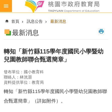
跳到主要內容區塊
生
生
首頁
訊息公告
最新消息
喝
鮮
最新消息
乳
免
費
轉知「新竹縣115學年度國民小學暨幼
營
兒園教師聯合甄選簡章」
養
午
餐
發布單位：國小教育科
聯絡人：林洸灝
各
資料提供單位：教育局
級
轉知「新竹縣115學年度國民小學暨幼兒園教師聯
學
校
合甄選簡章」（詳如附件）。
幼
兒