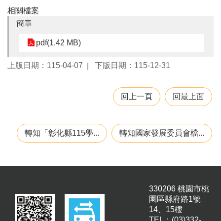
園
相關檔案
所
簡章
學
pdf(1.42 MB)
習
資
上版日期：115-04-07
下版日期：115-12-31
源
進
回上一頁
回最上面
階
搜
尋
轉知「彰化縣115學...
轉知國家發展委員會檔...
組
織
330206 桃園市桃
介
園區縣府路1號
紹
14、15樓
訊
TEL：(03)332-