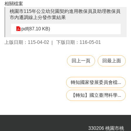
相關檔案
園
所
桃園市115年公立幼兒園契約進用教保員及助理教保員
市內遷調線上分發作業結果
學
習
pdf(87.10 KB)
資
源
上版日期：115-04-02
下版日期：116-05-01
進
回上一頁
回最上面
階
搜
尋
轉知國家發展委員會檔...
【轉知】國立臺灣科學...
組
織
介
紹
330206 桃園市桃
訊