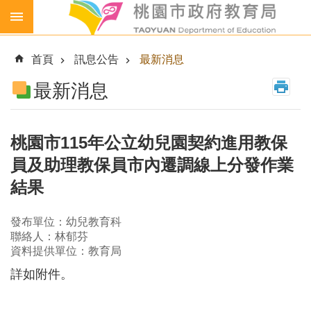
跳到主要內容區塊
生
生
首頁
訊息公告
最新消息
喝
鮮
最新消息
乳
免
費
桃園市115年公立幼兒園契約進用教保
營
員及助理教保員市內遷調線上分發作業
養
午
結果
餐
發布單位：幼兒教育科
各
聯絡人：林郁芬
級
資料提供單位：教育局
學
校
詳如附件。
幼
兒