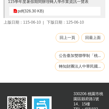
115學年度暑假期間辦理轉入學作業資訊一覽表
園
所
pdf(326.30 KB)
學
上版日期：115-06-10
下版日期：125-06-10
習
資
源
回上一頁
回最上面
進
階
搜
公告臺加雙聯學制「桃...
尋
轉知財團法人中華民國...
組
織
介
330206 桃園市桃
紹
園區縣府路1號
14、15樓
訊