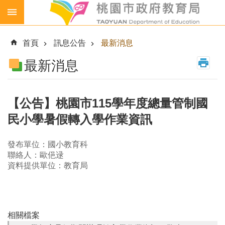
跳到主要內容區塊
生
生
首頁
訊息公告
最新消息
喝
鮮
最新消息
乳
免
費
【公告】桃園市115學年度總量管制國
營
民小學暑假轉入學作業資訊
養
午
餐
發布單位：國小教育科
聯絡人：歐俋逯
各
資料提供單位：教育局
級
學
校
幼
相關檔案
兒