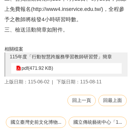
園
上免費報名(http://www4.inservice.edu.tw/)，全程參
所
予之教師將核發4小時研習時數。
學
習
三、檢送活動簡章如附件。
資
源
相關檔案
115年度「行動智慧跨服務學習教師研習營」簡章
進
階
搜
pdf(471.92 KB)
尋
上版日期：115-06-02
下版日期：115-08-11
回上一頁
回最上面
組
織
介
紹
國立臺灣史前文化博物...
國立傳統藝術中心「1...
訊