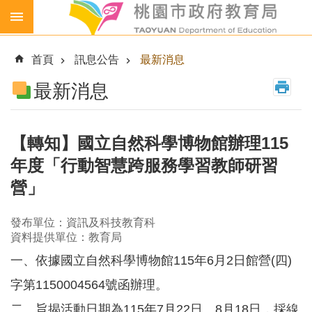
跳到主要內容區塊
生
生
首頁
訊息公告
最新消息
喝
鮮
最新消息
乳
免
費
【轉知】國立自然科學博物館辦理115
營
年度「行動智慧跨服務學習教師研習
養
午
營」
餐
發布單位：資訊及科技教育科
各
資料提供單位：教育局
級
學
一、依據國立自然科學博物館115年6月2日館營(四)
校
字第1150004564號函辦理。
幼
二、旨揭活動日期為115年7月22日、8月18日，採線
兒