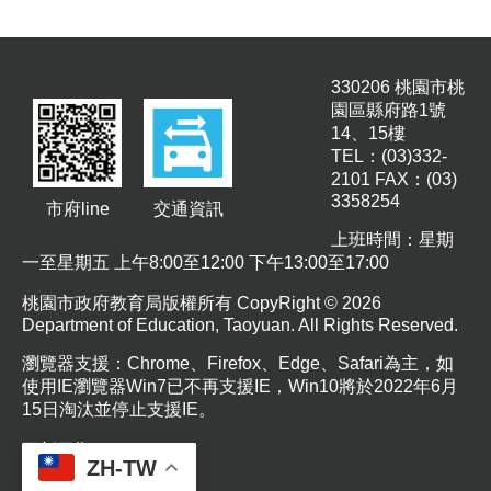
息
公
告
330206 桃園市桃
業
園區縣府路1號
務
14、15樓
資
TEL：(03)332-
訊
2101 FAX：(03)
3358254
市府line
交通資訊
便
民
上班時間：星期
服
一至星期五 上午8:00至12:00 下午13:00至17:00
務
桃園市政府教育局版權所有 CopyRight © 2026
Department of Education, Taoyuan. All Rights Reserved.
公
務
瀏覽器支援：Chrome、Firefox、Edge、Safari為主，如
專
使用IE瀏覽器Win7已不再支援IE，Win10將於2022年6月
區
15日淘汰並停止支援IE。
人
更新日期
115-08-10
事
ZH-TW
瀏覽人次
50
徵