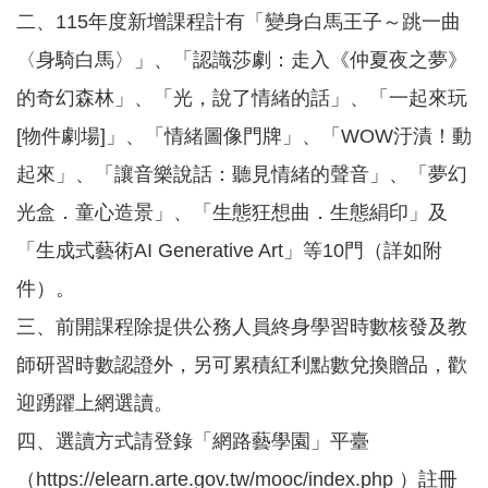
園
二、115年度新增課程計有「變身白馬王子～跳一曲
所
〈身騎白馬〉」、「認識莎劇：走入《仲夏夜之夢》
學
的奇幻森林」、「光，說了情緒的話」、「一起來玩
習
資
[物件劇場]」、「情緒圖像門牌」、「WOW汙漬！動
源
起來」、「讓音樂說話：聽見情緒的聲音」、「夢幻
進
光盒．童心造景」、「生態狂想曲．生態絹印」及
階
搜
「生成式藝術AI Generative Art」等10門（詳如附
尋
件）。
三、前開課程除提供公務人員終身學習時數核發及教
師研習時數認證外，另可累積紅利點數兌換贈品，歡
組
織
迎踴躍上網選讀。
介
四、選讀方式請登錄「網路藝學園」平臺
紹
（https://elearn.arte.gov.tw/mooc/index.php ）註冊
訊