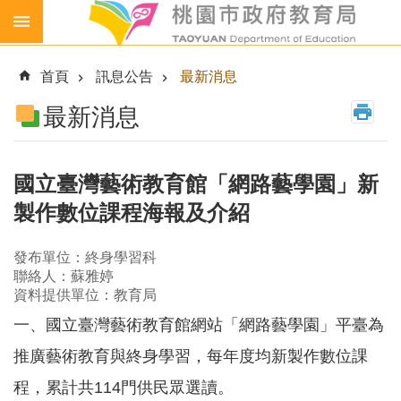
跳到主要內容區塊
生
生
首頁
訊息公告
最新消息
喝
鮮
最新消息
乳
免
費
國立臺灣藝術教育館「網路藝學園」新
營
製作數位課程海報及介紹
養
午
餐
發布單位：終身學習科
聯絡人：蘇雅婷
各
資料提供單位：教育局
級
一、國立臺灣藝術教育館網站「網路藝學園」平臺為
學
校
推廣藝術教育與終身學習，每年度均新製作數位課
幼
程，累計共114門供民眾選讀。
兒