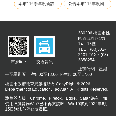
聘
本市116學年度新設...
公告本市115年度國...
學
校
專
區
330206 桃園市桃
園區縣府路1號
機
14、15樓
關
TEL：(03)332-
通
2101 FAX：(03)
訊
3358254
錄
市府line
交通資訊
上班時間：星期
政
一至星期五 上午8:00至12:00 下午13:00至17:00
府
資
桃園市政府教育局版權所有 CopyRight © 2026
訊
Department of Education, Taoyuan. All Rights Reserved.
公
瀏覽器支援：Chrome、Firefox、Edge、Safari為主，如
開
使用IE瀏覽器Win7已不再支援IE，Win10將於2022年6月
育
15日淘汰並停止支援IE。
兒