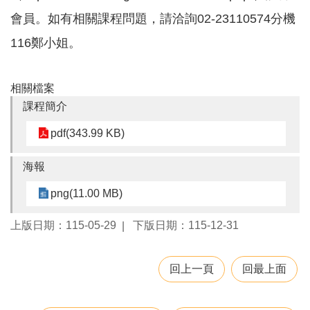
息
會員。如有相關課程問題，請洽詢02-23110574分機
公
告
116鄭小姐。
業
務
相關檔案
資
課程簡介
訊
pdf(343.99 KB)
便
民
服
海報
務
png(11.00 MB)
公
務
上版日期：115-05-29
下版日期：115-12-31
專
區
回上一頁
回最上面
人
事
徵