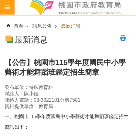
跳到主要內容區塊
生
生
首頁
訊息公告
最新消息
喝
鮮
最新消息
乳
免
費
【公告】桃園市115學年度國民中小學
營
藝術才能舞蹈班鑑定招生簡章
養
午
餐
發布單位：特殊教育科
聯絡人：陳小姐
各
聯絡人電話：03-3322101分機7581
級
資料提供單位：教育局
學
一、桃園市115學年度國民中小學藝術才能舞蹈班鑑定招生
校
資訊如下：
幼
兒