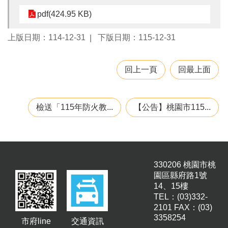
息
pdf(424.95 KB)
公
告
上版日期：114-12-31
下版日期：115-12-31
業
務
回上一頁
回最上面
資
訊
便
檢送「115年防火教...
【公告】桃園市115...
民
服
務
公
務
330206 桃園市桃
專
園區縣府路1號
區
14、15樓
TEL：(03)332-
人
2101 FAX：(03)
事
3358254
市府line
交通資訊
徵