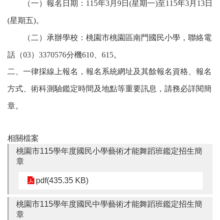
（一）報名日期：115年3月9日(星期一)至115年3月13日
園
所
(星期五)。
學
（二）承辦學校：
桃園市桃園區南門國民小學
，聯絡電
習
話
（03）3370576分機610、615。
資
源
二、一律採線上報名，報名系統網址及其餘報名資格、報名
方式、術科測驗鑑定時間及地點等重要訊息，請務必詳閱簡
進
階
章。
搜
尋
相關檔案
桃園市115學年度國民小學藝術才能舞蹈班鑑定招生簡
章
組
織
pdf(435.35 KB)
介
紹
桃園市115學年度國民中學藝術才能舞蹈班鑑定招生簡
章
訊