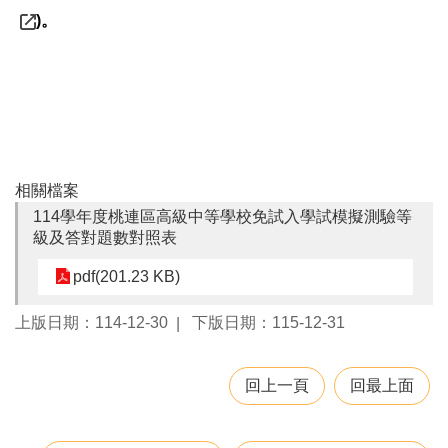
園
)。
所
學
習
資
源
相關檔案
進
階
114學年度桃連區高級中等學校免試入學試模擬測驗等
搜
級及答對題數對照表
尋
pdf(201.23 KB)
上版日期：114-12-30
下版日期：115-12-31
組
織
介
回上一頁
回最上面
紹
訊