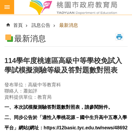
跳到主要內容區塊
生
生
首頁
訊息公告
最新消息
喝
鮮
最新消息
乳
免
費
114學年度桃連區高級中等學校免試入
營
學試模擬測驗等級及答對題數對照表
養
午
餐
發布單位：高級中等教育科
聯絡人：蕭如評
各
資料提供單位：教育局
級
學
一、本次試模擬測驗答對題數對照表，請參閱附件。
校
二、同步公告於「
適性入學桃花源－國中生升高中五專入學
幼
平台」網站(網址：
https://12basic.tyc.edu.tw/news/48692
兒