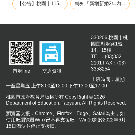
【公告】桃園市115...
轉知「新增新婚2年內...
息
公
告
業
務
330206 桃園市桃
資
園區縣府路1號
訊
14、15樓
TEL：(03)332-
便
2101 FAX：(03)
民
3358254
市府line
交通資訊
服
務
上班時間：星期
一至星期五 上午8:00至12:00 下午13:00至17:00
公
務
桃園市政府教育局版權所有 CopyRight © 2026
專
Department of Education, Taoyuan. All Rights Reserved.
區
瀏覽器支援：Chrome、Firefox、Edge、Safari為主，如
使用IE瀏覽器Win7已不再支援IE，Win10將於2022年6月
人
15日淘汰並停止支援IE。
事
徵