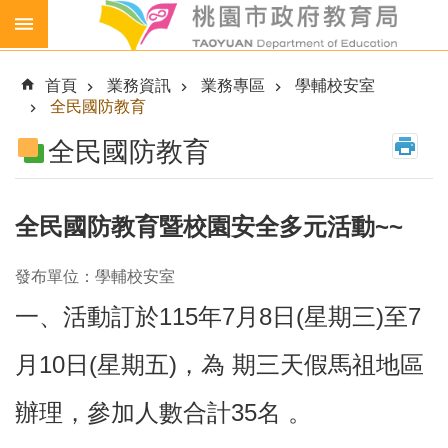
跳到主要內容區塊
生
生
首頁
業務資訊
業務專區
學輔校安室
喝
全民國防教育
鮮
乳
全民國防教育
免
費
營
全民國防教育暨校園安全多元活動~~
養
午
發布單位：學輔校安室
餐
一、活動訂於115年7月8日(星期三)至7
各
級
月10日(星期五)，為 期三天假馬祖地區
學
校
辦理，參加人數合計35名 。
幼
兒