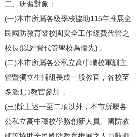
二、研習對象：
園
所
(一)本市所屬各級學校協助115年推展全
學
習
民國防教育暨校園安全工作經費代管之
資
源
校長(以經費代管學校為優先) 。
進
(二)本市所屬各公私立高中職校軍訓主
階
搜
尋
管暨獨立生輔組長或一般教官，各校至
多派1員教官參加 。
組
(三)除上述一至二項以外，本市所屬各
織
介
公私立高中職校學務創新人員、國防教
紹
師等協助全民國防教育推展之人員鼓勵
訊