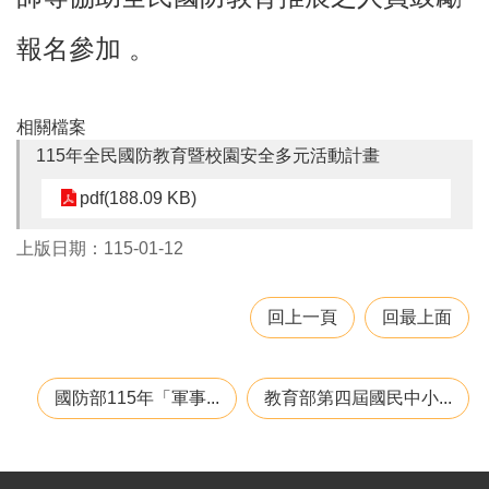
息
公
報名參加 。
告
業
相關檔案
務
資
115年全民國防教育暨校園安全多元活動計畫
訊
pdf(188.09 KB)
便
民
上版日期：115-01-12
服
務
回上一頁
回最上面
公
務
專
區
國防部115年「軍事...
教育部第四屆國民中小...
人
事
徵