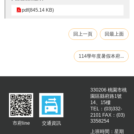
園
pdf(845.14 KB)
所
學
習
回上一頁
回最上面
資
源
114學年度暑假本府...
進
階
搜
尋
330206 桃園市桃
園區縣府路1號
組
14、15樓
織
TEL：(03)332-
介
2101 FAX：(03)
3358254
紹
市府line
交通資訊
上班時間：星期
訊