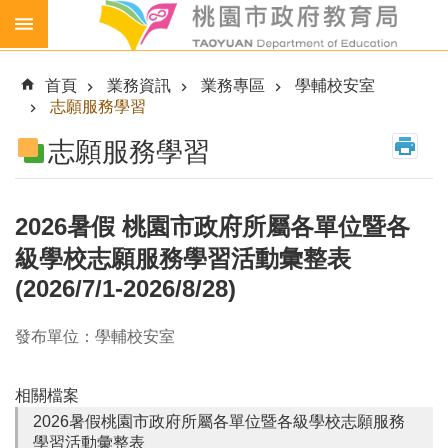
跳到主要內容區塊
生
生
首頁
業務資訊
業務專區
學輔校安室
喝
志願服務學習
鮮
乳
志願服務學習
免
費
營
2026暑假 桃園市政府所屬各單位暨各
養
級學校志願服務學習活動彙整表
午
餐
(2026/7/1-2026/8/28)
各
發布單位：學輔校安室
級
學
校
相關檔案
幼
2026暑假桃園市政府所屬各單位暨各級學校志願服務
兒
學習活動彙整表