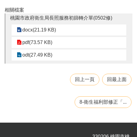
園
相關檔案
所
桃園市政府衛生局長照服務初篩轉介單(0502修)
學
習
docx(21.19 KB)
資
源
pdf(73.57 KB)
odt(27.49 KB)
進
階
搜
尋
回上一頁
回最上面
8-衛生福利部修正「...
組
織
介
紹
訊
330206 桃園市桃