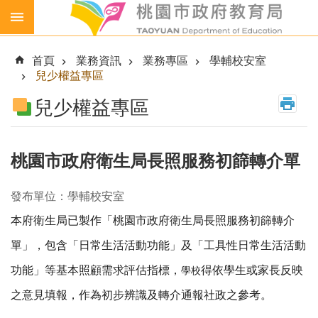
跳到主要內容區塊
生
生
首頁
業務資訊
業務專區
學輔校安室
喝
兒少權益專區
鮮
乳
兒少權益專區
免
費
營
桃園市政府衛生局長照服務初篩轉介單
養
午
發布單位：學輔校安室
餐
本府衛生局已製作「桃園市政府衛生局長照服務初篩轉介
各
級
單」，包含「日常生活活動功能」及「工具性日常生活活動
學
功能」等基本照顧需求評估指標，
得依學生或家長反映
學校
校
之意見填報，作為初步辨識及轉介通報社政之參考。
幼
兒